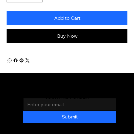
Add to Cart
Buy Now
Join the Mas Chingon
Family
AND GET 20% OFF
Email
*
YOUR FIRST ORDER
LOC
ATI
ON
S
Submit
PAGES