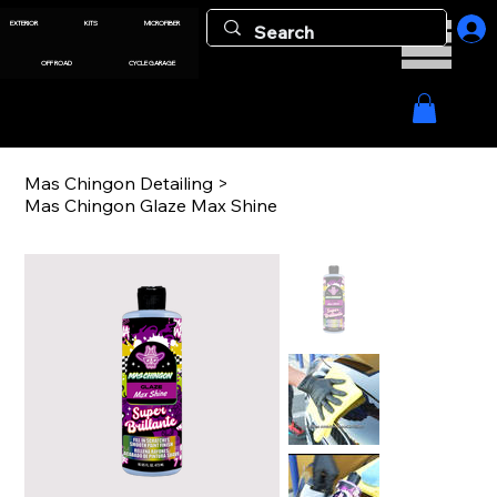
EXTERIOR
KITS
MICROFIBER
OFF ROAD
CYCLE GARAGE
Mas Chingon Detailing
>
Mas Chingon Glaze Max Shine