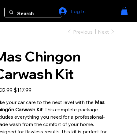
Log In
Previous
Next
Mas Chingon
Carwash Kit
inal
Sale
32.99
$117.99
e
price
ke your car care to the next level with the
Mas
ingón Carwash Kit
! This complete package
cludes everything you need for a professional-
ade wash from the comfort of your home.
signed for flawless results, this kit is perfect for