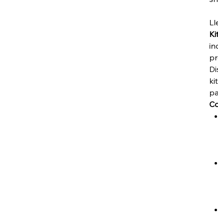
Ll
Ki
in
pr
Di
ki
pa
Co