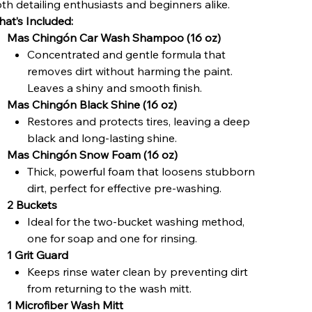
th detailing enthusiasts and beginners alike.
at’s Included:
Mas Chingón Car Wash Shampoo (16 oz)
Concentrated and gentle formula that
removes dirt without harming the paint.
Leaves a shiny and smooth finish.
Mas Chingón Black Shine (16 oz)
Restores and protects tires, leaving a deep
black and long-lasting shine.
Mas Chingón Snow Foam (16 oz)
Thick, powerful foam that loosens stubborn
dirt, perfect for effective pre-washing.
2 Buckets
Ideal for the two-bucket washing method,
one for soap and one for rinsing.
1 Grit Guard
Keeps rinse water clean by preventing dirt
from returning to the wash mitt.
1 Microfiber Wash Mitt