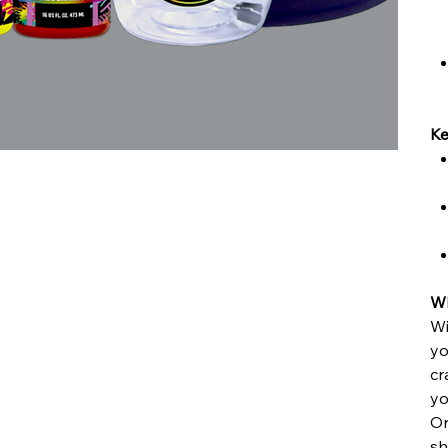
Ke
Wh
Wi
yo
cr
yo
Or
sh