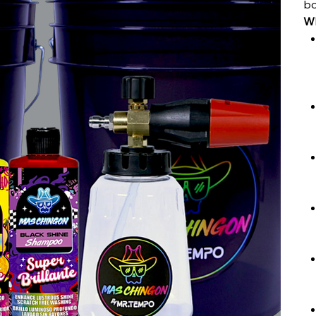
bo
Wh