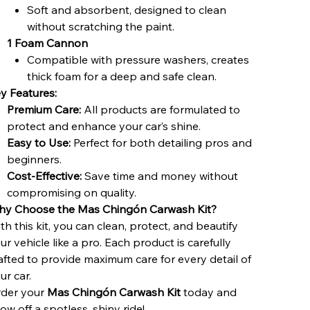
Soft and absorbent, designed to clean
without scratching the paint.
1 Foam Cannon
Compatible with pressure washers, creates
thick foam for a deep and safe clean.
y Features:
Premium Care:
All products are formulated to
protect and enhance your car’s shine.
Easy to Use:
Perfect for both detailing pros and
beginners.
Cost-Effective:
Save time and money without
compromising on quality.
y Choose the Mas Chingón Carwash Kit?
th this kit, you can clean, protect, and beautify
ur vehicle like a pro. Each product is carefully
afted to provide maximum care for every detail of
ur car.
der your
Mas Chingón Carwash Kit
today and
ow off a spotless, shiny ride!