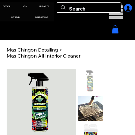
EXTERIOR
KITS
MICROFIBER
OFF ROAD
CYCLE GARAGE
Mas Chingon Detailing
>
Mas Chingon All Interior Cleaner