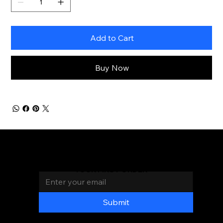
Add to Cart
Buy Now
Join the Mas Chingon
Family
AND GET 20% OFF
Email
*
YOUR FIRST ORDER
LOC
ATI
ON
S
Submit
PAGES